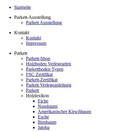
Startseite
Parkett-Ausstellung
Parkett Ausstellung
Kontakt
Kontakt
Impressum
Parkett
Parkett-Shop
Holzboden Verlegearten
Parkettboden Typen
FSC Zertifikat
Parkett-Zertifikat
Parkett Verlegeanleitung
Parkett
Holzlexikon
Eiche
Nussbaum
Amerikanischer Kirschbaum
Esche
Birnbaum
Jatoba